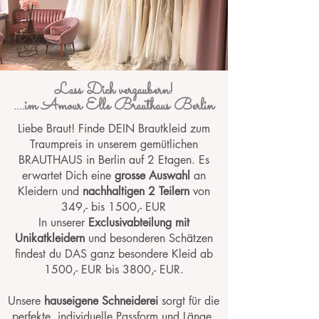
Lass Dich verzaubern!
....im Amour Elle Brauthaus Berlin
Liebe Braut! Finde DEIN Brautkleid zum
Traumpreis in unserem gemütlichen
BRAUTHAUS in Berlin auf 2 Etagen. Es
erwartet Dich eine
grosse Auswahl
an
Kleidern und
nachhaltigen 2 Teilern
von
349,- bis 1500,- EUR
In unserer
Exclusivabteilung mit
Unikatkleidern
und besonderen Schätzen
findest du DAS ganz besondere Kleid ab
1500,- EUR bis 3800,- EUR.
Unsere
hauseigene Schneiderei
sorgt für die
perfekte, individuelle Passform und Länge.