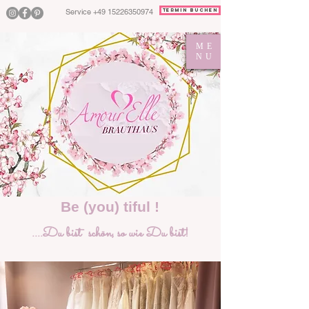
Service
+49 15226350974
Termin buchen
ME
NU
Be (you) tiful !
....Du bist schön, so wie Du bist!