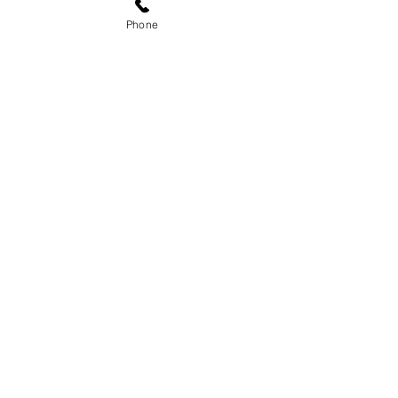
Phone
Seiten
Kategorien
Home
Brautkleider